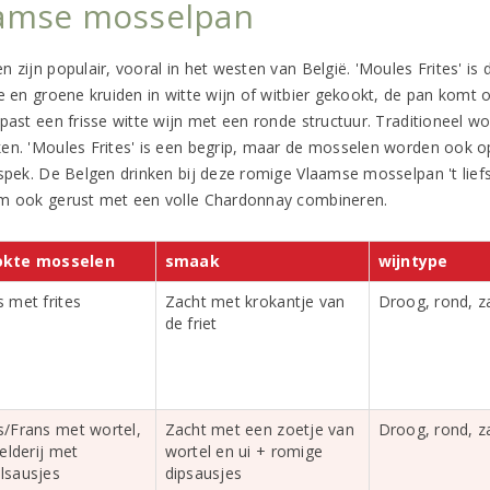
amse mosselpan
n zijn populair, vooral in het westen van België. 'Moules Frites' i
e en groene kruiden in witte wijn of witbier gekookt, de pan komt o
past een frisse witte wijn met een ronde structuur. Traditioneel wo
en. 'Moules Frites' is een begrip, maar de mosselen worden ook 
 spek. De Belgen drinken bij deze romige Vlaamse mosselpan 't lief
m ook gerust met een volle Chardonnay combineren.
kte mosselen
smaak
wijntype
 met frites
Zacht met krokantje van
Droog, rond, zac
de friet
/Frans met wortel,
Zacht met een zoetje van
Droog, rond, zac
selderij met
wortel en ui + romige
lsausjes
dipsausjes