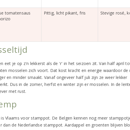
se tomatensaus
Pittig, licht pikant, fris
Stevige rosé, k
orizo
seltijd
 eet je op z'n lekkerst als de 'r' in het seizoen zit. Van half april to
anten mosselen zich voort. Dat kost kracht en energie waardoor de
er en minder smaakt. Vanaf ongeveer half juli zijn ze weer lekker
rkt. Dus in de zomer, herfst en winter zijn er mosselen. In de lent
ever met rust.
oemp
is Vlaams voor stamppot. De Belgen kennen nog meer stamppotjes
ur dan de Nederlandse stamppot. Aardappel en groenten blijven blo