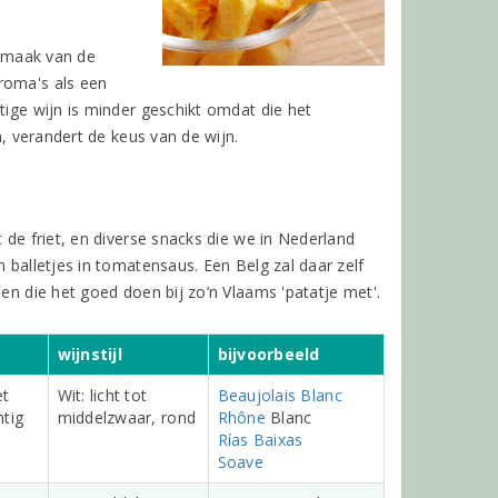
 smaak van de
roma's als een
tige wijn is minder geschikt omdat die het
n, verandert de keus van de wijn.
 de friet, en diverse snacks die we in Nederland
 balletjes in tomatensaus. Een Belg zal daar zelf
nen die het goed doen bij zo’n Vlaams 'patatje met'.
wijnstijl
bijvoorbeeld
et
Wit: licht tot
Beaujolais Blanc
htig
middelzwaar, rond
Rhône
Blanc
Rías Baixas
Soave