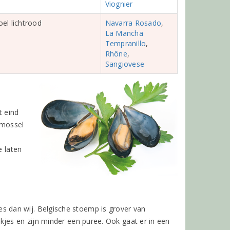
Viognier
oel lichtrood
Navarra
Rosado
,
La Mancha
Tempranillo
,
Rhône
,
Sangiovese
t eind
 mossel
e laten
 dan wij. Belgische stoemp is grover van
kjes en zijn minder een puree. Ook gaat er in een