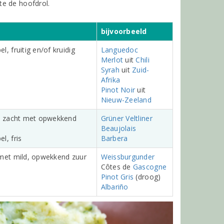
te de hoofdrol.
bijvoorbeeld
l, fruitig en/of kruidig
Languedoc
Merlot
uit
Chili
Syrah
uit
Zuid-
Afrika
Pinot Noir
uit
Nieuw-Zeeland
g, zacht met opwekkend
Grüner Veltliner
Beaujolais
l, fris
Barbera
 met mild, opwekkend zuur
Weissburgunder
Côtes de
Gascogne
Pinot Gris
(droog)
Albariño