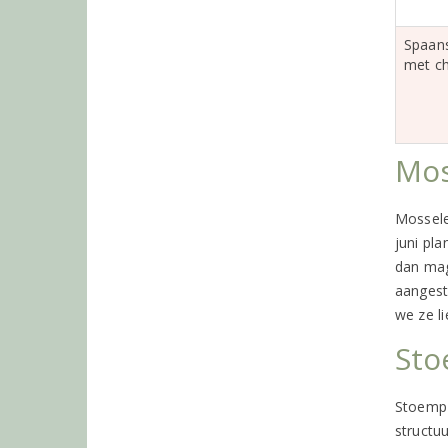
Spaan
met ch
Mos
Mosselen
juni pl
dan mag
aangeste
we ze li
St
Stoemp 
structu