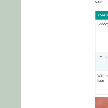
stoemp 
Stoe
Broccc
Prei &
Witloo
kaas