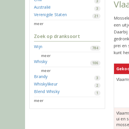
Vla
3
Australië
3
Verenigde Staten
21
Mossele
meer
een uitj
Daarbij 
Zoek op dranksoort
gedronk
prei en
Wijn
784
kunt he
meer
Whisky
106
Gekoo
meer
Brandy
3
Vlaams
Whiskylikeur
2
Blend Whisky
1
meer
Vlaams
ui en 
mosse