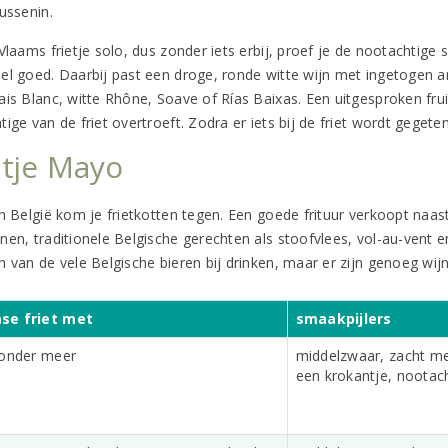
ussenin.
Vlaams frietje solo, dus zonder iets erbij, proef je de nootachtige
el goed. Daarbij past een droge, ronde witte wijn met ingetogen a
ais Blanc, witte Rhône, Soave of Rías Baixas. Een uitgesproken frui
ige van de friet overtroeft. Zodra er iets bij de friet wordt gegete
etje Mayo
n België kom je frietkotten tegen. Een goede frituur verkoopt naast
en, traditionele Belgische gerechten als stoofvlees, vol-au-vent en
n van de vele Belgische bieren bij drinken, maar er zijn genoeg wij
se friet met
smaakpijlers
zonder meer
middelzwaar, zacht m
een krokantje, nootac