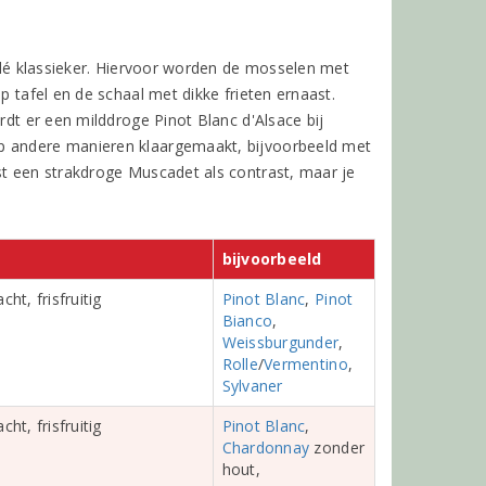
s dé klassieker. Hiervoor worden de mosselen met
p tafel en de schaal met dikke frieten ernaast.
rdt er een milddroge Pinot Blanc d'Alsace bij
op andere manieren klaargemaakt, bijvoorbeeld met
st een strakdroge Muscadet als contrast, maar je
bijvoorbeeld
ht, frisfruitig
Pinot Blanc
,
Pinot
Bianco
,
Weissburgunder
,
Rolle
/
Vermentino
,
Sylvaner
ht, frisfruitig
Pinot Blanc
,
Chardonnay
zonder
hout,