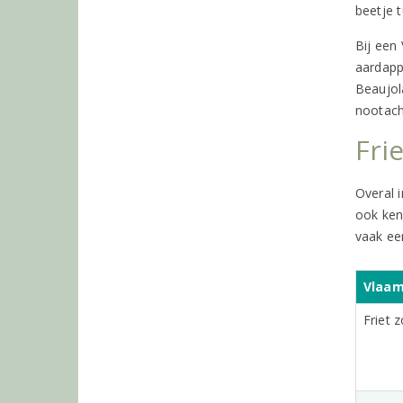
beetje t
Bij een 
aardapp
Beaujol
nootacht
Fri
Overal i
ook kenn
vaak ee
Vlaam
Friet 