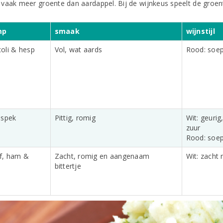
vaak meer groente dan aardappel. Bij de wijnkeus speelt de groen
mp
smaak
wijnstijl
oli & hesp
Vol, wat aards
Rood: soepe
 spek
Pittig, romig
Wit: geuri
zuur
Rood: soepe
f, ham &
Zacht, romig en aangenaam
Wit: zacht
bittertje