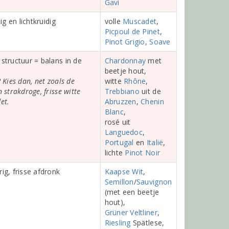
Gavi
tig en lichtkruidig
volle
Muscadet
,
Picpoul de Pinet
,
Pinot Grigio
,
Soave
structuur = balans in de
Chardonnay
met
beetje hout,
 Kies dan, net zoals de
witte
Rhône
,
 strakdroge, frisse witte
Trebbiano
uit de
et.
Abruzzen
,
Chenin
Blanc
,
rosé uit
Languedoc
,
Portugal
en
Italië
,
lichte
Pinot Noir
ig, frisse afdronk
Kaapse Wit
,
Semillon
/
Sauvignon
(met een beetje
hout),
Grüner Veltliner
,
Riesling
Spätlese,