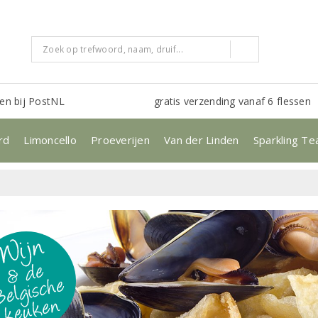
en bij PostNL
gratis verzending vanaf 6 flessen
rd
Limoncello
Proeverijen
Van der Linden
Sparkling Te