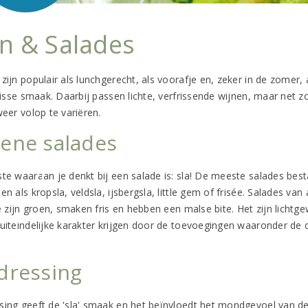
jn & Salades
 zijn populair als lunchgerecht, als voorafje en, zeker in de zomer
frisse smaak. Daarbij passen lichte, verfrissende wijnen, maar net z
weer volop te variëren.
ene salades
ste waaraan je denkt bij een salade is: sla! De meeste salades bes
en als kropsla, veldsla, ijsbergsla, little gem of frisée. Salades van
Ze zijn groen, smaken fris en hebben een malse bite. Het zijn lichtg
 uiteindelijke karakter krijgen door de toevoegingen waaronder de d
.
dressing
sing geeft de 'sla' smaak en het beïnvloedt het mondgevoel van de