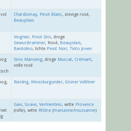
 vol
Chardonnay
,
Pinot Blanc
, stevige rosé,
Beaujolais
Viognier
,
Pinot Gris
, droge
Gewurztraminer
, Rosé,
Beaujolais
,
Bardolino
, lichte
Pinot Noir
,
Tinto Joven
oog
Gros Manseng
, droge
Muscat
,
Crémant
,
volle rosé
isch
oog,
Riesling
,
Weissburgunder
,
Grüner Veltliner
Gavi
,
Soave
,
Vermentino
, witte
Provence
niet
(rolle), witte
Rhône
(
marsanne
/
roussanne
)
ig