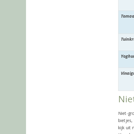
Tomaa
Tuinkr
Yoghu
Vinaig
Nie
Niet-gr
bietjes
kijk uit