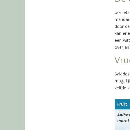
oor iets
mandari
door de
kan er 
een wit
overjari
Vru
Salades 
mogelijk
zelfde s
Fruit
Aalbes
morel