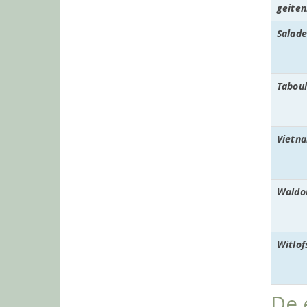
geite
Salad
Tabou
Vietn
Waldo
Witlof
De 