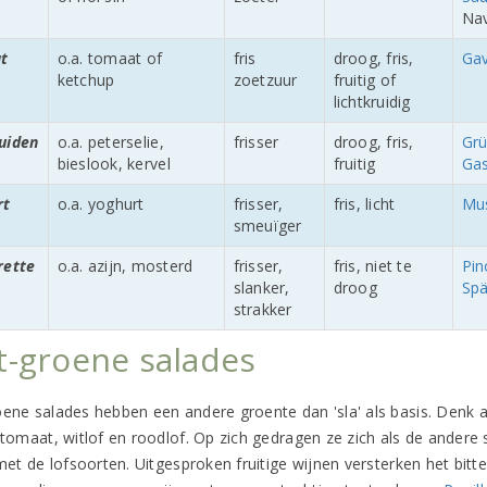
Nav
t
o.a. tomaat of
fris
droog, fris,
Gav
ketchup
zoetzuur
fruitig of
lichtkruidig
uiden
o.a. peterselie,
frisser
droog, fris,
Grü
bieslook, kervel
fruitig
Ga
rt
o.a. yoghurt
frisser,
fris, licht
Mu
smeuïger
rette
o.a. azijn, mosterd
frisser,
fris, niet te
Pin
slanker,
droog
Sp
strakker
t-groene salades
oene salades hebben een andere groente dan 'sla' als basis. Denk 
, tomaat, witlof en roodlof. Op zich gedragen ze zich als de andere
 met de lofsoorten. Uitgesproken fruitige wijnen versterken het bitter