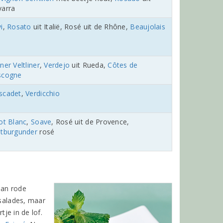
arra
i
,
Rosato
uit Italië, Rosé uit de Rhône,
Beaujolais
ner Veltliner
,
Verdejo
uit Rueda,
Côtes de
scogne
scadet
,
Verdicchio
ot Blanc
,
Soave
, Rosé uit de Provence,
ätburgunder
rosé
aan rode
 salades, maar
tje in de lof.