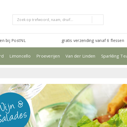
en bij PostNL
gratis verzending vanaf 6 flessen
rd
Limoncello
Proeverijen
Van der Linden
Sparkling Te