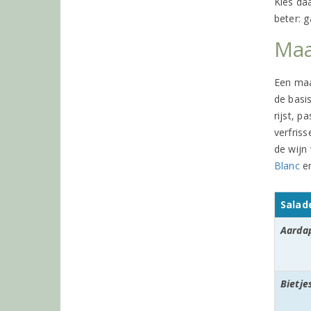
Kies da
beter: g
Maa
Een maa
de basis
rijst, p
verfris
de wijn
Blanc
e
Salad
Aarda
Bietje