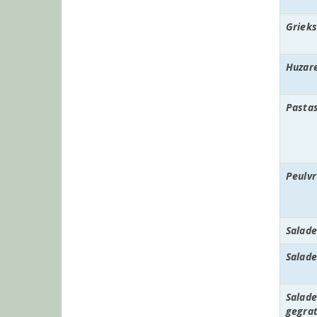
Grieks
Huzar
Pasta
Peulv
Salad
Salade
Salad
gegra