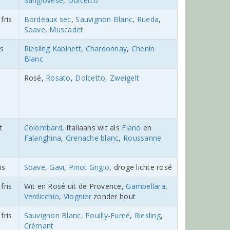
Sangiovese
,
Dolcetto
fris
Bordeaux sec
,
Sauvignon Blanc
,
Rueda
,
Soave
,
Muscadet
ts
Riesling Kabinett
,
Chardonnay
,
Chenin
Blanc
Rosé,
Rosato
,
Dolcetto
,
Zweigelt
,
t
Colombard
, Italiaans wit als
Fiano
en
Falanghina
,
Grenache blanc
,
Roussanne
ris
Soave
,
Gavi
,
Pinot Grigio
, droge lichte rosé
fris
Wit en Rosé uit de Provence,
Gambellara
,
Verdicchio
,
Viognier
zonder hout
fris
Sauvignon Blanc
,
Pouilly-Fumé
,
Riesling
,
Crémant