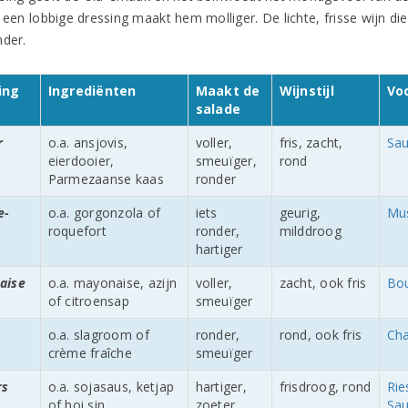
 een lobbige dressing maakt hem molliger. De lichte, frisse wijn di
nder.
ing
Ingrediënten
Maakt de
Wijnstijl
Vo
salade
r
o.a. ansjovis,
voller,
fris, zacht,
Sau
eierdooier,
smeuïger,
rond
Parmezaanse kaas
ronder
e-
o.a. gorgonzola of
iets
geurig,
Mu
roquefort
ronder,
milddroog
hartiger
aise
o.a. mayonaise, azijn
voller,
zacht, ook fris
Bou
of citroensap
smeuïger
o.a. slagroom of
ronder,
rond, ook fris
Ch
crème fraîche
smeuïger
rs
o.a. sojasaus, ketjap
hartiger,
frisdroog, rond
Rie
of hoi sin
zoeter
Sau