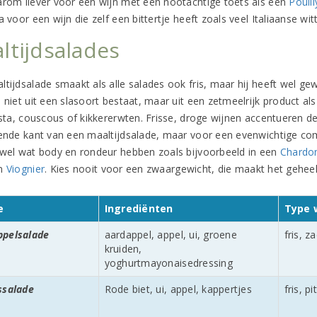
arom liever voor een wijn met een nootachtige toets als een
Pouill
a voor een wijn die zelf een bittertje heeft zoals veel Italiaanse wit
ltijdsalades
ltijdsalade smaakt als alle salades ook fris, maar hij heeft wel ge
 niet uit een slasoort bestaat, maar uit een zetmeelrijk product al
asta, couscous of kikkererwten. Frisse, droge wijnen accentueren de 
sende kant van een maaltijdsalade, maar voor een evenwichtige c
 wel wat body en rondeur hebben zoals bijvoorbeeld in een
Chardo
n
Viognier
. Kies nooit voor een zwaargewicht, die maakt het geheel 
e
Ingrediënten
Type 
ppelsalade
aardappel, appel, ui, groene
fris, z
kruiden,
yoghurtmayonaisedressing
ssalade
Rode biet, ui, appel, kappertjes
fris, pi