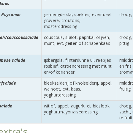
nkaas
e Paysanne
gemengde sla, spekjes, eventueel
droog,
gruyère, croûtons,
mosterddressing
leh/couscoussalade
couscous, sjalot, paprika, olijven,
droog,
munt, evt. geiten of schapenkaas
pittig
amese salade
ijsbergsla, flinterdunne ui, reepjes
milddr
rosbief, citroendressing met munt
en fris
en/of koriander
aromat
rfsalade
bleekselderij of knolselderij, appel,
milddr
walnoot, evt. kaas,
fruitig
yoghurtdressing
salade
witlof, appel, augurk, ei, bieslook,
droog,
yoghurtmayonaisedressing
zacht, 
te fruit
extra's