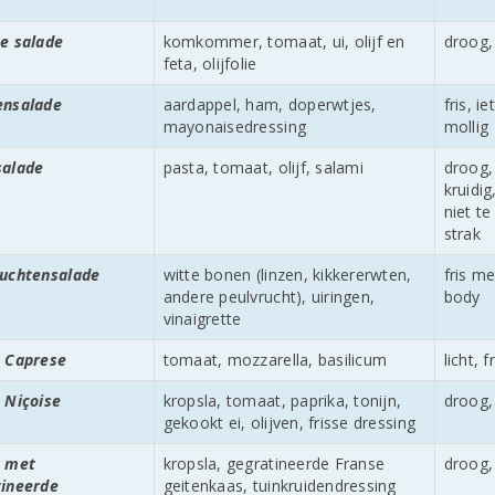
e salade
komkommer, tomaat, ui, olijf en
droog, 
feta, olijfolie
ensalade
aardappel, ham, doperwtjes,
fris, ie
mayonaisedressing
mollig
salade
pasta, tomaat, olijf, salami
droog,
kruidig
niet te
strak
ruchtensalade
witte bonen (linzen, kikkererwten,
fris me
andere peulvrucht), uiringen,
body
vinaigrette
e Caprese
tomaat, mozzarella, basilicum
licht, f
 Niçoise
kropsla, tomaat, paprika, tonijn,
droog, 
gekookt ei, olijven, frisse dressing
e met
kropsla, gegratineerde Franse
droog, 
tineerde
geitenkaas, tuinkruidendressing