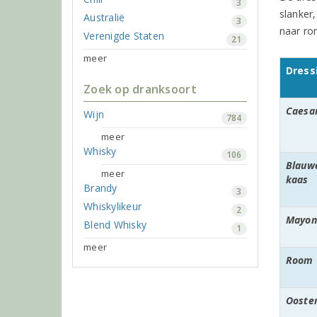
3
slanker,
Australië
3
naar ro
Verenigde Staten
21
meer
Dress
Zoek op dranksoort
Caesa
Wijn
784
meer
Whisky
106
Blauw
meer
kaas
Brandy
3
Whiskylikeur
2
Mayon
Blend Whisky
1
meer
Room
Ooste