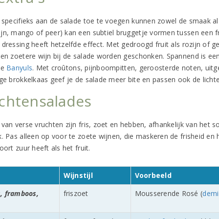
 specifieks aan de salade toe te voegen kunnen zowel de smaak als de
jn, mango of peer) kan een subtiel bruggetje vormen tussen een fr
 dressing heeft hetzelfde effect. Met gedroogd fruit als rozijn of 
een zoetere wijn bij de salade worden geschonken. Spannend is een
te
Banyuls
. Met croûtons, pijnboompitten, geroosterde noten, uitg
ge brokkelkaas geef je de salade meer bite en passen ook de lichter
chtensalades
van verse vruchten zijn fris, zoet en hebben, afhankelijk van het so
. Pas alleen op voor te zoete wijnen, die maskeren de frisheid en ha
oort zuur heeft als het fruit.
Wijnstijl
Voorbeeld
, framboos,
friszoet
Mousserende Rosé (
demi