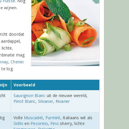
y-Fuissé
. Nog
te wijnen.
wicht doordat
s aardappel,
lichte,
ombinatie mag
nnay
,
Chenin
te log.
wijn
Voorbeeld
acht
Sauvignon Blanc
uit de nieuwe wereld,
Pinot Blanc
,
Silvaner
,
Rivaner
ttig
Volle
Muscadet
,
Furmint
, Italiaans wit als
Grillo
en
Pecorino
,
Fino
sherry, lichte