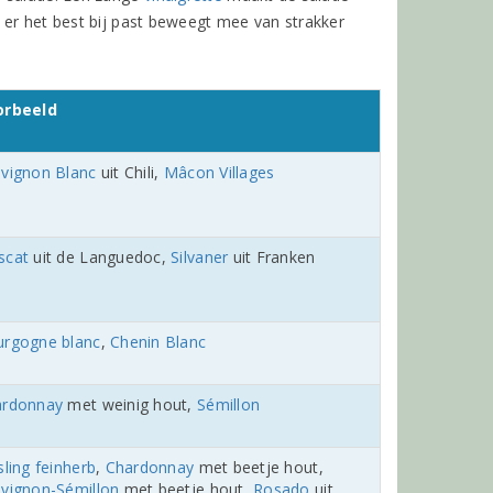
e er het best bij past beweegt mee van strakker
orbeeld
vignon Blanc
uit Chili,
Mâcon Villages
scat
uit de Languedoc,
Silvaner
uit Franken
rgogne blanc
,
Chenin Blanc
ardonnay
met weinig hout,
Sémillon
sling feinherb
,
Chardonnay
met beetje hout,
vignon-Sémillon
met beetje hout,
Rosado
uit