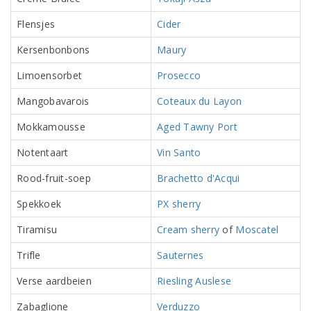
Flensjes
Cider
Kersenbonbons
Maury
Limoensorbet
Prosecco
Mangobavarois
Coteaux du Layon
Mokkamousse
Aged Tawny Port
Notentaart
Vin Santo
Rood-fruit-soep
Brachetto d'Acqui
Spekkoek
PX sherry
Tiramisu
Cream sherry
of
Moscatel
Trifle
Sauternes
Verse aardbeien
Riesling Auslese
Zabaglione
Verduzzo