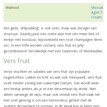
Walnoot
Moscatel
Aged Taw
Cream Sh
Een gelei, 'drilpudding', is ook zoet, maar wat steviger van
structuur. Daarbij past een zoete wijn met iets meer bite of
eentje met koolzuur, bijvoorbeeld een rosé champagne demi-
sec. In een trifle worden custard, vers fruit en jelly
gecombineerd. Verrukkelijk met een Sauternes of Monbazillac.
Vers fruit
Verse vruchten en salades van vers fruit zijn populaire
nagerechten. Lekker en licht en,wat ook meespeelt, vers fruit
voelt minder zondig dan suikerrijke toetjes. Dat wordt weer
een beetje anders als je er een dessertwijn bij drinkt. Niet
alleen vanwege de wijn, maar ook omdat vers fruit vaak net
niet zoet genoeg is om een harmonieus geheel met de
zoetere dessertwijn te vormen. In dit geval kun je beter een