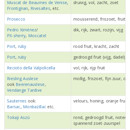
Muscat de Beaumes de Venise
,
druivig, vol, zacht, zoet
Frontignan
,
Rivesaltes
, etc.
Prosecco
mousserend, friszoet, fruitig
Pedro Ximénez
/
dik, rijk, zwart, rozijn, vijg
PX-sherry
,
Moscatel
Port
,
ruby
rood fruit, kracht, zacht
Port
,
ruby
gedroogd fruit (vijg, dadel), 
Recioto della Valpolicella
vol, rijk, rijp fruit
Riesling Auslese
mollig, friszoet, fijn zuur, 
ook
Beerenauslese
,
Vendange Tardive
Sauternes
ook:
velours, honing, oranje fruit
Barsac
,
Monbazillac
etc.
Tokaji Aszú
rond, gedroogd fruit, noten,
spannend zoet-zuurspel