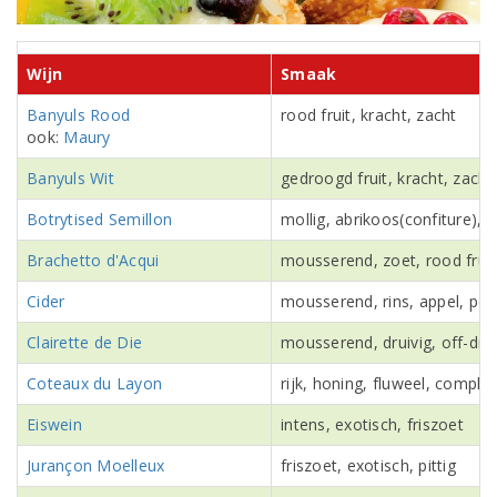
Wijn
Smaak
Banyuls
Rood
rood fruit, kracht, zacht
ook:
Maury
Banyuls
Wit
gedroogd fruit, kracht, zacht
Botrytised Semillon
mollig, abrikoos(confiture), 
Brachetto d'Acqui
mousserend, zoet, rood fruit
Cider
mousserend, rins, appel, pee
Clairette de Die
mousserend, druivig, off-dry 
Coteaux du Layon
rijk, honing, fluweel, comple
Eiswein
intens, exotisch, friszoet
Jurançon Moelleux
friszoet, exotisch, pittig