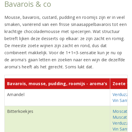
Bavarois & co
Mousse, bavarois, custard, pudding en roomijs zijn er in veel
smaken, variërend van een frisse sinaasappelbavarois tot een
krachtige chocolademousse met specerijen. Wat structuur
betreft lijken deze desserts op elkaar: ze zijn zacht en romig.
De meeste zoete wijnen zijn zacht en rond, dus dat
combineert makkelijk. Voor de 1+1=3-sensatie kun je nu op
de aroma's gaan letten en zoeken naar een wijn die dezelfde
aroma's heeft als het gerecht. Soms lukt dat.
Bavarois, mousse, pudding, roomijs - aroma's
Zoete wi
Amandel
Verduzzo
Vin Santo
Bitterkoekjes
Moscatel
Muscat
Verduzzo
Vin Santo