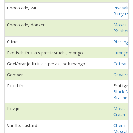
Chocolade, wit
Rivesalte
Banyuls b
Chocolade, donker
Moscatel
PX-sherry
Citrus
Riesling 
Exotisch fruit als passievrucht, mango
Jurançon
Geel/oranje fruit als perzik, ook mango
Coteaux 
Gember
Gewurztr
Rood fruit
Fruitige
B
Black Mu
Brachetto
Rozijn
Moscatel
Cream Sh
Vanille, custard
Chenin Bl
Muscat d