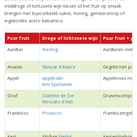
milddroge of lichtzoete wijn kiezen of het fruit op smaak
brengen met bijvoorbeeld suiker, honing, gembersiroop of
ingekookte aceto balsamico.
Puur fruit
Droge of lichtzoete wijn
Puur fruit + ga
Aardbei
Riesling
Aardbeien met a
Ananas
Muscat d'Alasce
Gegrild met poe
Appel
Appelcider
Appelmoes met 
Asti Spumante
Druif
Clairette de Die
Druivencompot
Moscato d'Asti
Framboos
Prosecco
Frambozengelei
Kers
Mollige
Merlot
Kersenbonbon