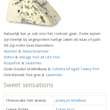
Natuurlijk kun je ook voor het contrast gaan. Zoete wijnen
zijn heerlijk bij uitgesproken hartige zaken als kaas of paté.
Dit zijn echte kaas-klassiekers:
Munster
&
Gewurztraminer
Stilton
&
Vintage Port
of
LBV Port
Roquefort
&
Sauternes
Oude Goudse brokkelkaas &
Colheita
of
Aged Tawny Port
Ook klassiek: foie gras &
Sauternes
.
Sweet sensations
Cheesecake met ananas
Jurançon
Moelleux
Crème Brûlée
Tokaji Aszú