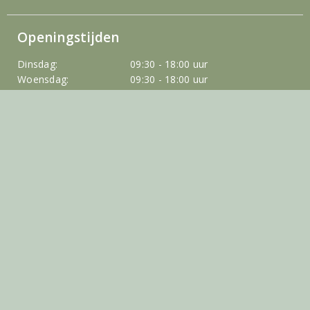
Openingstijden
Dinsdag:
09:30 - 18:00 uur
Woensdag:
09:30 - 18:00 uur
Donderdag:
09:30 - 18:00 uur
Vrijdag:
09:30 - 18:00 uur
Zaterdag:
09:30 - 17:00 uur
Inloggen of registreren
Klantenservice
Veilig winkelen
Sitemap
Algemene voorwaarden
Leeftijdscheck
Privacybeleid
Herroepingsrecht